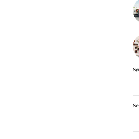
Sø
Se