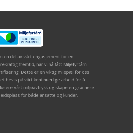
m en del av vårt engasjement for en
ekraftig fremtid, har vi nå fått Miljøfyrtårn-
tifisering! Dette er en viktig milepæl for oss,
et bevis på vårt kontinuerlige arbeid for å
dusere vårt miljøavtrykk og skape en grønnere
beidsplass for både ansatte og kunder.