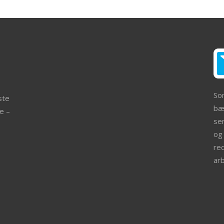
So
ste
bær
e –
ser
og 
re
ar