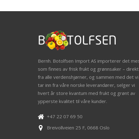
Bernh. Botolfsen Import AS importerer det me
som finnes av frisk frukt og grønnsaker – direkt
fra alle verdenshjørner, og sammen med det vi
tar inn fra våre norske leverandører, selger vi
hvert år store kvantum med frukt og grønt av
ypperste kvalitet til våre kunder.
+47 22 07 69 50
Breivollveien 25 F, 0668 Oslo