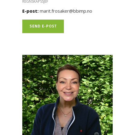
REGNSKAPSSJEF
E-post:
marit.frosaker@bbimp.no
SEND E-POST