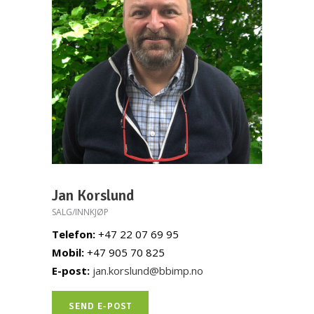
Jan Korslund
SALG/INNKJØP
Telefon:
+47 22 07 69 95
Mobil:
+47 905 70 825
E-post:
jan.korslund@bbimp.no
SEND E-POST