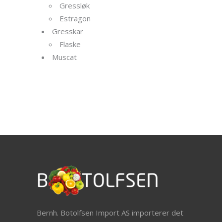
Gressløk
Estragon
Gresskar
Flaske
Muscat
Bernh. Botolfsen Import AS importerer det